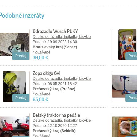
Podobné inzeráty
Odrazadlo Wusch PUKY
Detské odrážadlá, trojkolky, bicykle
Pridané: 19.09.2023 14:30
Bratislavský kraj (Senec)
Používané
Predaj
Pred
30,00 €
Zopa citigo 6v1
Detské odrážadlá, trojkolky, bicykle
Pridané: 08.05.2021 18:42
Prešovský kraj (Prešov)
Používané
Predaj
Pred
65,00 €
Detský traktor na pedále
Detské odrážadlá, trojkolky, bicykle
Pridané: 12.10.2020 12:27
Prešovský kraj (Svidník)
Používané