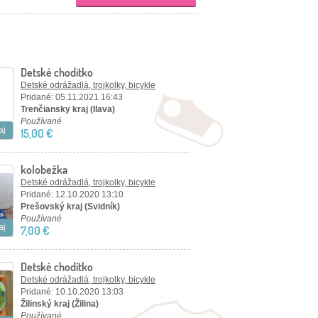
Detské choditko
Detské odrážadlá, trojkolky, bicykle
Pridané: 05.11.2021 16:43
Trenčiansky kraj (Ilava)
Používané
aj
15,00 €
kolobežka
Detské odrážadlá, trojkolky, bicykle
Pridané: 12.10.2020 13:10
Prešovský kraj (Svidník)
Používané
aj
7,00 €
Detské chodítko
Detské odrážadlá, trojkolky, bicykle
Pridané: 10.10.2020 13:03
Žilinský kraj (Žilina)
Používané