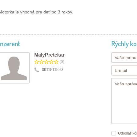
Motorka je vhodná pre deti od 3 rokov.
Inzerent
Rýchly ko
MalyPretekar
(0)
0911811880
Odoslať kó