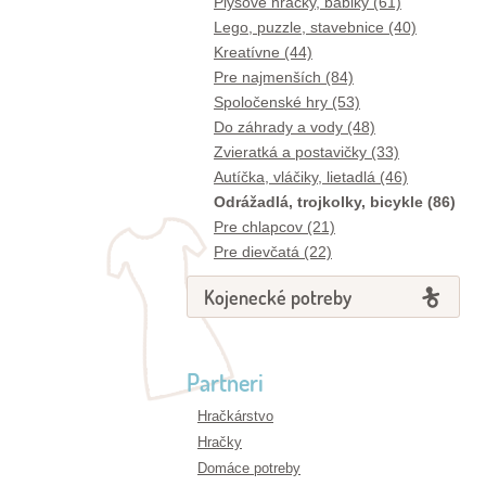
Plyšové hračky, bábiky (61)
Lego, puzzle, stavebnice (40)
Kreatívne (44)
Pre najmenších (84)
Spoločenské hry (53)
Do záhrady a vody (48)
Zvieratká a postavičky (33)
Autíčka, vláčiky, lietadlá (46)
Odrážadlá, trojkolky, bicykle (86)
Pre chlapcov (21)
Pre dievčatá (22)
Kojenecké potreby
Partneri
Hračkárstvo
Hračky
Domáce potreby