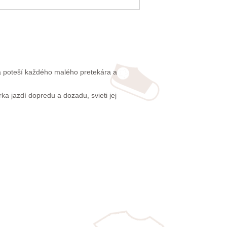
á poteší každého malého pretekára a
 jazdí dopredu a dozadu, svieti jej