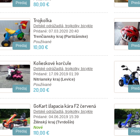
Predaj
Pred
80,00 €
Trojkolka
Detské odrážadlá, trojkolky, bicykle
Pridané: 07.03.2020 20:40
Trenčiansky kraj (Partizánske)
Používané
Predaj
Pred
10,00 €
Kolieskové korčule
Detské odrážadlá, trojkolky, bicykle
Pridané: 17.09.2019 01:39
Nitriansky kraj (Levice)
Používané
Predaj
Pred
20,00 €
GoKart šlapacia kára F2 červená
Detské odrážadlá, trojkolky, bicykle
Pridané: 04.06.2019 15:39
Žilinský kraj (Tvrdošín)
Nové
Predaj
Pred
110,00 €