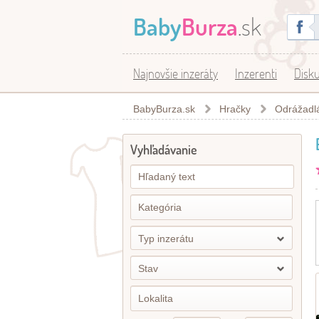
Baby
Burza
.sk
Najnovšie inzeráty
Inzerenti
Disku
BabyBurza.sk
Hračky
Odrážadlá,
Vyhľadávanie
Typ inzerátu
Stav