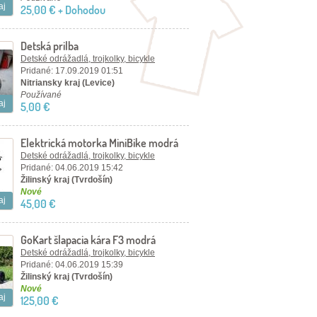
aj
25,00 € + Dohodou
Detská prilba
Detské odrážadlá, trojkolky, bicykle
Pridané: 17.09.2019 01:51
Nitriansky kraj (Levice)
Používané
aj
5,00 €
Elektrická motorka MiniBike modrá
Detské odrážadlá, trojkolky, bicykle
Pridané: 04.06.2019 15:42
Žilinský kraj (Tvrdošín)
Nové
aj
45,00 €
GoKart šlapacia kára F3 modrá
Detské odrážadlá, trojkolky, bicykle
Pridané: 04.06.2019 15:39
Žilinský kraj (Tvrdošín)
Nové
aj
125,00 €