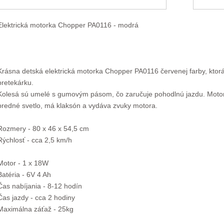
Elektrická motorka Chopper PA0116 - modrá
Krásna detská elektrická motorka Chopper PA0116 červenej farby, ktor
pretekárku.
Kolesá sú umelé s gumovým pásom, čo zaručuje pohodlnú jazdu. Motorka
predné svetlo, má klaksón a vydáva zvuky motora.
Rozmery - 80 x 46 x 54,5 cm
Rýchlosť - cca 2,5 km/h
Motor - 1 x 18W
Batéria - 6V 4 Ah
Čas nabíjania - 8-12 hodín
Čas jazdy - cca 2 hodiny
Maximálna záťaž - 25kg