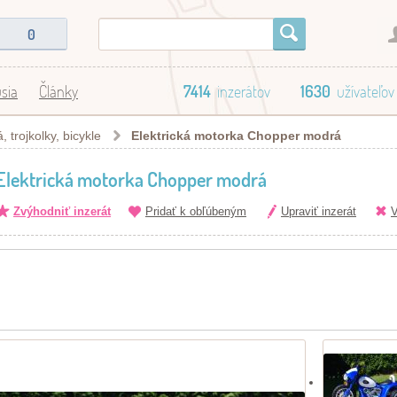
0
sia
Články
7414
inzerátov
1630
užívateľov
 trojkolky, bicykle
Elektrická motorka Chopper modrá
Elektrická motorka Chopper modrá
Zvýhodniť inzerát
Pridať k obľúbeným
Upraviť inzerát
V