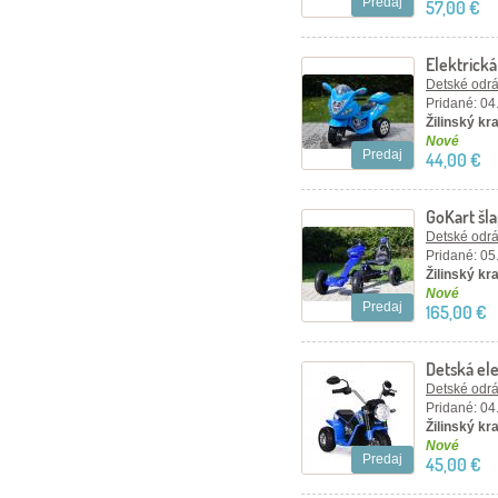
Predaj
57,00 €
Elektrick
Detské odráž
Pridané: 04
Žilinský kra
Nové
Predaj
44,00 €
GoKart šl
Detské odráž
Pridané: 05
Žilinský kra
Nové
Predaj
165,00 €
Detská el
Detské odráž
Pridané: 04
Žilinský kra
Nové
Predaj
45,00 €