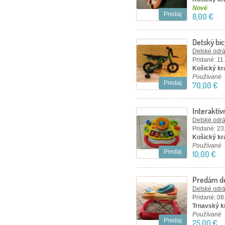
Nové
Predaj
8,00 €
Detský bi
Detské odráž
Pridané: 11
Košický kr
Používané
Predaj
70,00 €
Interaktív
jednom
Detské odráž
Pridané: 23
Košický kra
Používané
Predaj
10,00 €
Predám de
Detské odráž
Pridané: 08
Trnavský kr
Používané
Predaj
25,00 €