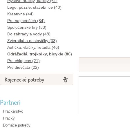
Plyšové hračky, bábiky (61)
Lego, puzzle, stavebnice (40)
Kreatívne (44)
Pre najmenších (84)
Spoločenské hry (53)
Do záhrady a vody (48)
Zvieratká a postavičky (33)
Autíčka, vláčiky, lietadlá (46)
Odrážadlá, trojkolky, bicykle (86)
Pre chlapcov (21)
Pre dievčatá (22)
Kojenecké potreby
Partneri
Hračkárstvo
Hračky
Domáce potreby