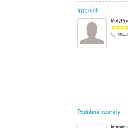
Inzerent
MalyPre
09118
Podobné inzeráty
Odrazadl