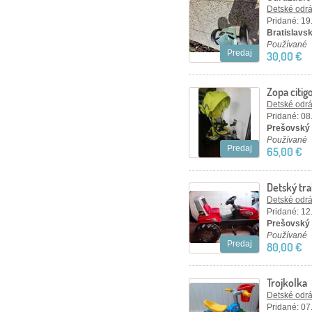
Detské odráž
Pridané: 19
Bratislavsk
Používané
Predaj
30,00 €
Zopa citig
Detské odráž
Pridané: 08
Prešovský 
Používané
Predaj
65,00 €
Detský tra
Detské odráž
Pridané: 12
Prešovský k
Používané
Predaj
80,00 €
Trojkolka
Detské odráž
Pridané: 07