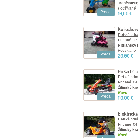
Trenčiansky
Používané
Predaj
10,00 €
Kolieskov
Detské odráž
Pridané: 17
Nitriansky 
Používané
Predaj
20,00 €
GoKart šla
Detské odráž
Pridané: 04
Žilinský kra
Nové
Predaj
110,00 €
Elektrick
oranžová
Detské odráž
Pridané: 04
Žilinský kra
Nové