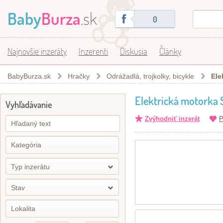
Baby
Burza
.sk
0
Najnovšie inzeráty
Inzerenti
Diskusia
Články
BabyBurza.sk
Hračky
Odrážadlá, trojkolky, bicykle
Ele
Elektrická motorka 
Vyhľadávanie
Zvýhodniť inzerát
P
Typ inzerátu
Stav