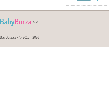
Baby
Burza
.sk
BayBurza.sk © 2013 - 2026