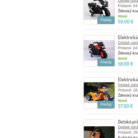
Detské odráž
Pridané: 04
Žilinský kra
Nové
Predaj
59,00 €
Elektrick
Detské odráž
Pridané: 04
Žilinský kra
Nové
Predaj
58,00 €
Elektrick
oranžová
Detské odráž
Pridané: 28
Žilinský kra
Nové
Predaj
57,00 €
Detská pri
Detské odráž
Pridané: 29
Košický kra