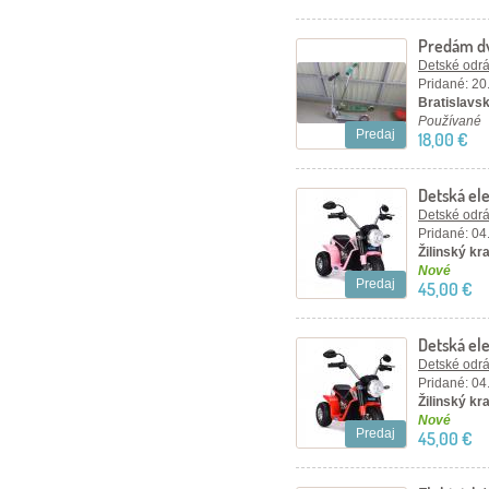
Predám dv
Detské odráž
Pridané: 20
Bratislavský
Používané
Predaj
18,00 €
Detská el
Detské odráž
Pridané: 04
Žilinský kra
Nové
Predaj
45,00 €
Detská el
Detské odráž
Pridané: 04
Žilinský kra
Nové
Predaj
45,00 €