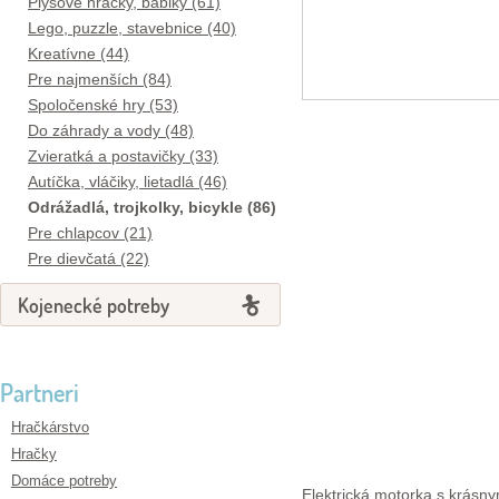
Plyšové hračky, bábiky (61)
Lego, puzzle, stavebnice (40)
Kreatívne (44)
Pre najmenších (84)
Spoločenské hry (53)
Do záhrady a vody (48)
Zvieratká a postavičky (33)
Autíčka, vláčiky, lietadlá (46)
Odrážadlá, trojkolky, bicykle (86)
Pre chlapcov (21)
Pre dievčatá (22)
Kojenecké potreby
Partneri
Hračkárstvo
Hračky
Domáce potreby
Elektrická motorka s krásny