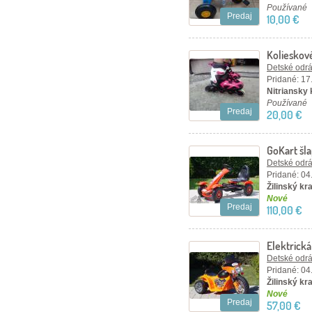
Používané
Predaj
10,00 €
Kolieskov
Detské odráž
Pridané: 17
Nitriansky 
Používané
Predaj
20,00 €
GoKart šla
Detské odráž
Pridané: 04
Žilinský kra
Nové
Predaj
110,00 €
Elektrick
oranžová
Detské odráž
Pridané: 04
Žilinský kra
Nové
Predaj
57,00 €