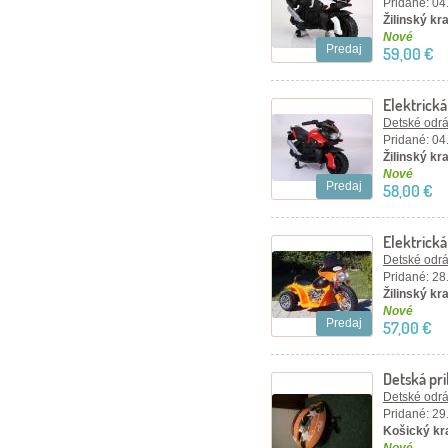
Pridané: 04
Žilinský kra
Nové
Predaj
59,00 €
Elektrick
Detské odráž
Pridané: 04
Žilinský kra
Nové
Predaj
58,00 €
Elektrick
oranžová
Detské odráž
Pridané: 28
Žilinský kra
Nové
Predaj
57,00 €
Detská pri
Detské odráž
Pridané: 29
Košický kra