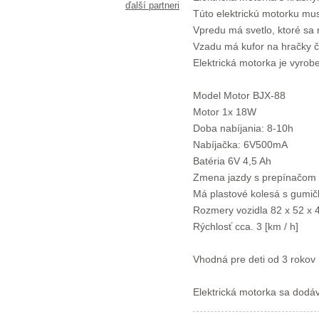
ďalší partneri
Túto elektrickú motorku mus
Vpredu má svetlo, ktoré sa ro
Vzadu má kufor na hračky č
Elektrická motorka je vyrobe
Model Motor BJX-88
Motor 1x 18W
Doba nabíjania: 8-10h
Nabíjačka: 6V500mA
Batéria 6V 4,5 Ah
Zmena jazdy s prepínačom 
Má plastové kolesá s gumič
Rozmery vozidla 82 x 52 x 
Rýchlosť cca. 3 [km / h]
Vhodná pre deti od 3 rokov
Elektrická motorka sa dodá