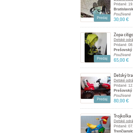
Pridané: 19
Bratislavsk
Používané
Predaj
30,00 €
Zopa citig
Detské odráž
Pridané: 08
Prešovský 
Používané
Predaj
65,00 €
Detský tra
Detské odráž
Pridané: 12
Prešovský k
Používané
Predaj
80,00 €
Trojkolka
Detské odráž
Pridané: 07
Trenčiansky