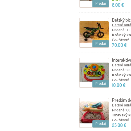
Nové
Predaj
8,00 €
Detský bi
Detské odráž
Pridané: 11
Košický kr
Používané
Predaj
70,00 €
Interaktív
jednom
Detské odráž
Pridané: 23
Košický kra
Používané
Predaj
10,00 €
Predám de
Detské odráž
Pridané: 08
Trnavský kr
Používané
Predaj
25,00 €