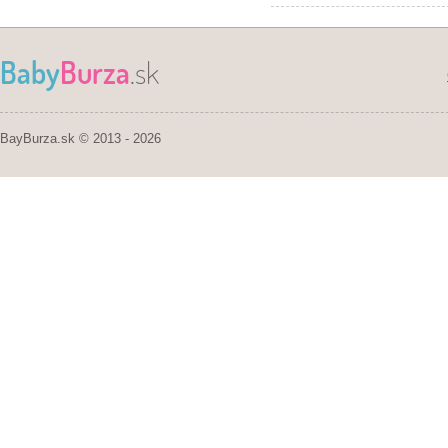
Baby
Burza
.sk
BayBurza.sk © 2013 - 2026