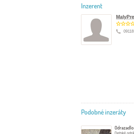
Inzerent
MalyPre
09118
Podobné inzeráty
Odrazadl
Detské odráž