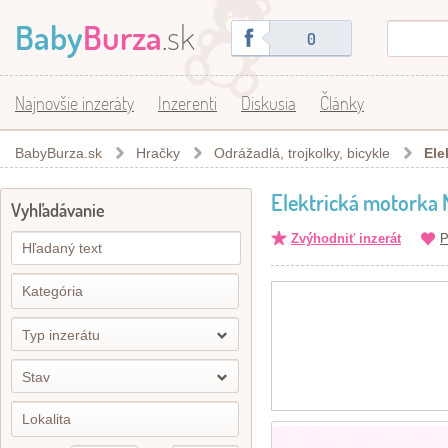
Baby
Burza
.sk
0
Najnovšie inzeráty
Inzerenti
Diskusia
Články
BabyBurza.sk
Hračky
Odrážadlá, trojkolky, bicykle
Ele
Elektrická motorka 
Vyhľadávanie
Zvýhodniť inzerát
P
Typ inzerátu
Stav