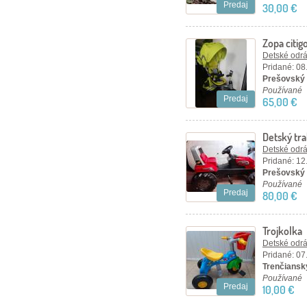
Predaj
30,00 €
Zopa citig
Detské odráž
Pridané: 08
Prešovský 
Používané
Predaj
65,00 €
Detský tra
Detské odráž
Pridané: 12
Prešovský k
Používané
Predaj
80,00 €
Trojkolka
Detské odráž
Pridané: 07
Trenčiansky
Používané
Predaj
10,00 €