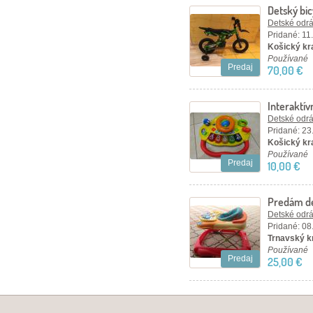
Detský bi
Detské odráž
Pridané: 11
Košický kr
Používané
Predaj
70,00 €
Interaktív
jednom
Detské odráž
Pridané: 23
Košický kra
Používané
Predaj
10,00 €
Predám de
Detské odráž
Pridané: 08
Trnavský kr
Používané
Predaj
25,00 €