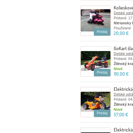
Kolieskov
Detské odráž
Pridané: 17
Nitriansky 
Používané
Predaj
20,00 €
GoKart šla
Detské odráž
Pridané: 04
Žilinský kra
Nové
Predaj
110,00 €
Elektrick
oranžová
Detské odráž
Pridané: 04
Žilinský kra
Nové
Predaj
57,00 €
Elektrick