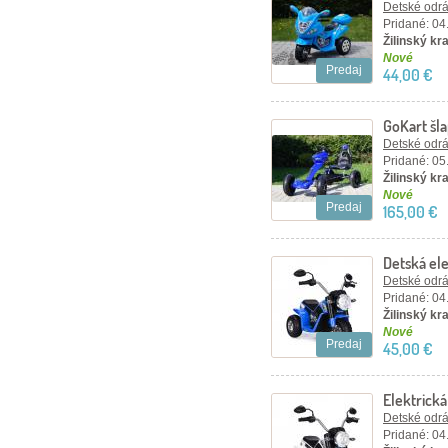
Detské odráž
Pridané: 04
Žilinský kra
Nové
Predaj
44,00 €
GoKart šl
Detské odráž
Pridané: 05
Žilinský kra
Nové
Predaj
165,00 €
Detská el
Detské odráž
Pridané: 04
Žilinský kra
Nové
Predaj
45,00 €
Elektrická
Detské odráž
Pridané: 04