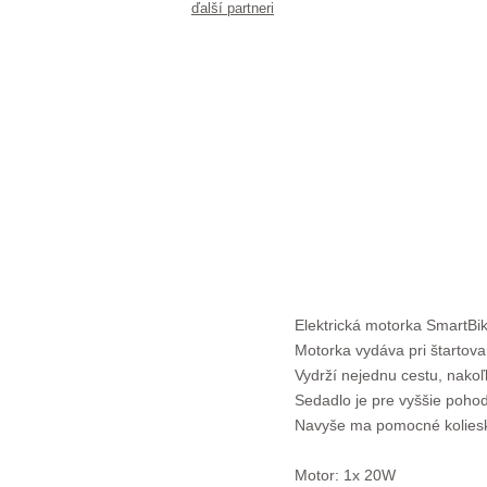
ďalší partneri
Elektrická motorka SmartBik
Motorka vydáva pri štartov
Vydrží nejednu cestu, nakoľ
Sedadlo je pre vyššie poho
Navyše ma pomocné kolieska 
Motor: 1x 20W