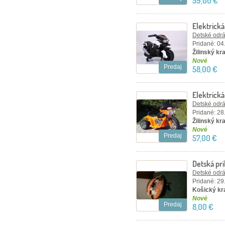
59,00 €
Elektrick
Detské odráž
Pridané: 04
Žilinský kra
Nové
Predaj
58,00 €
Elektrick
oranžová
Detské odráž
Pridané: 28
Žilinský kra
Nové
Predaj
57,00 €
Detská pri
Detské odráž
Pridané: 29
Košický kra
Nové
Predaj
8,00 €