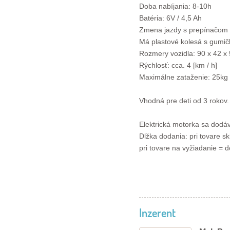
Doba nabíjania: 8-10h
Batéria: 6V / 4,5 Ah
Zmena jazdy s prepínačom 
Má plastové kolesá s gumič
Rozmery vozidla: 90 x 42 x 
Rýchlosť: cca. 4 [km / h]
Maximálne zataženie: 25kg
Vhodná pre deti od 3 rokov.
Elektrická motorka sa dodá
Dlžka dodania: pri tovare s
pri tovare na vyžiadanie = d
Inzerent