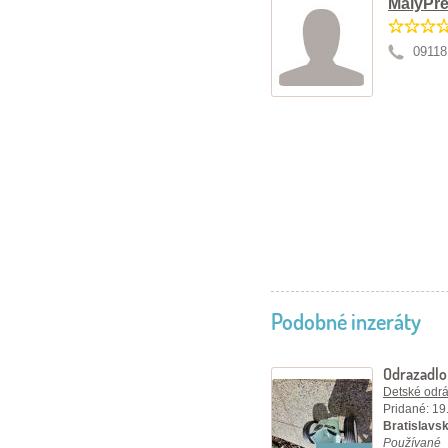
MalyPre
09118
Podobné inzeráty
Odrazadl
Detské odráž
Pridané: 19
Bratislavsk
Používané