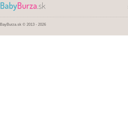
Baby
Burza
.sk
BayBurza.sk © 2013 - 2026