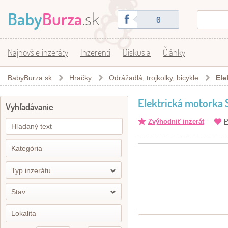
Baby
Burza
.sk
0
Najnovšie inzeráty
Inzerenti
Diskusia
Články
BabyBurza.sk
Hračky
Odrážadlá, trojkolky, bicykle
Ele
Elektrická motorka
Vyhľadávanie
Zvýhodniť inzerát
P
Typ inzerátu
Stav