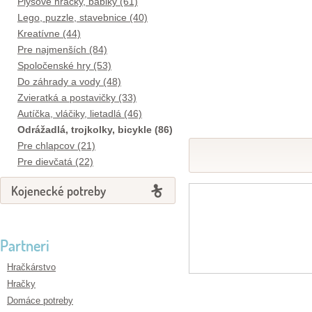
Plyšové hračky, bábiky (61)
Lego, puzzle, stavebnice (40)
Kreatívne (44)
Pre najmenších (84)
Spoločenské hry (53)
Do záhrady a vody (48)
Zvieratká a postavičky (33)
Autíčka, vláčiky, lietadlá (46)
Odrážadlá, trojkolky, bicykle (86)
Pre chlapcov (21)
Pre dievčatá (22)
Kojenecké potreby
Partneri
Hračkárstvo
Hračky
Domáce potreby