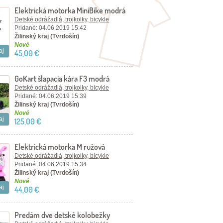
Elektrická motorka MiniBike modrá
Detské odrážadlá, trojkolky, bicykle
Pridané: 04.06.2019 15:42
Žilinský kraj (Tvrdošín)
Nové
aj
45,00 €
GoKart šlapacia kára F3 modrá
Detské odrážadlá, trojkolky, bicykle
Pridané: 04.06.2019 15:39
Žilinský kraj (Tvrdošín)
Nové
aj
125,00 €
Elektrická motorka M ružová
Detské odrážadlá, trojkolky, bicykle
Pridané: 04.06.2019 15:34
Žilinský kraj (Tvrdošín)
Nové
aj
44,00 €
Predám dve detské kolobežky