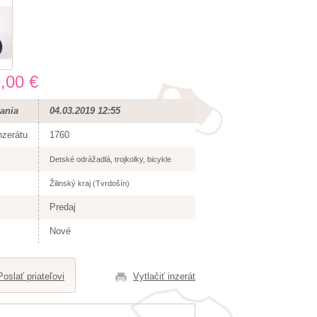
,00 €
ania
04.03.2019 12:55
nzerátu
1760
Detské odrážadlá, trojkolky, bicykle
Žilinský kraj (Tvrdošín)
Predaj
Nové
Poslať priateľovi
Vytlačiť inzerát