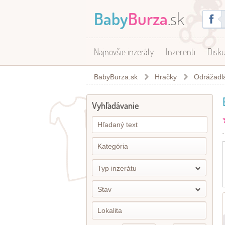
Baby
Burza
.sk
Najnovšie inzeráty
Inzerenti
Disku
BabyBurza.sk
Hračky
Odrážadlá,
Vyhľadávanie
Typ inzerátu
Stav