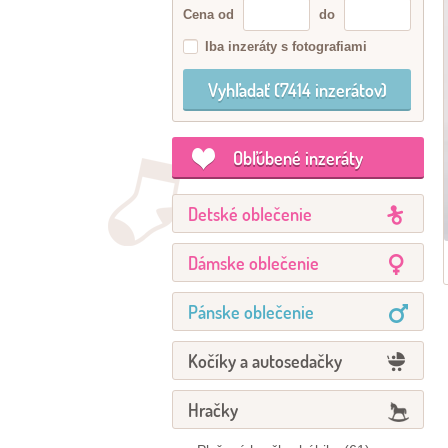
Cena od
do
Iba inzeráty s fotografiami
Obľúbené inzeráty
Detské oblečenie
Dámske oblečenie
Pánske oblečenie
Kočíky a autosedačky
Hračky