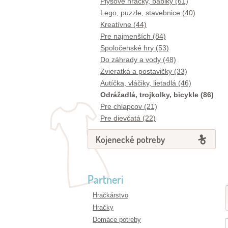
Plyšové hračky, bábiky (61)
Lego, puzzle, stavebnice (40)
Kreatívne (44)
Pre najmenších (84)
Spoločenské hry (53)
Do záhrady a vody (48)
Zvieratká a postavičky (33)
Autíčka, vláčiky, lietadlá (46)
Odrážadlá, trojkolky, bicykle (86)
Pre chlapcov (21)
Pre dievčatá (22)
Kojenecké potreby
Partneri
Hračkárstvo
Hračky
Domáce potreby