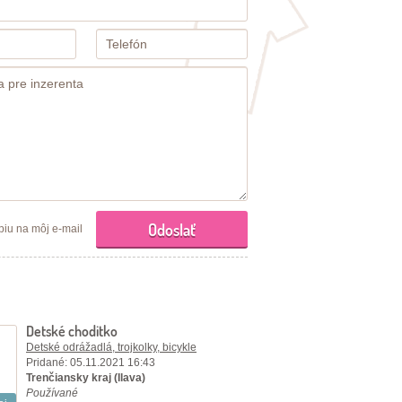
piu na môj e-mail
Detské choditko
Detské odrážadlá, trojkolky, bicykle
Pridané: 05.11.2021 16:43
Trenčiansky kraj (Ilava)
Používané