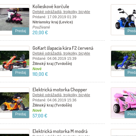
Kolieskové korčule
Detské odrážadlá, trojkolky, bicykle
Pridané: 17.09.2019 01:39
Nitriansky kraj (Levice)
Používané
Predaj
Pred
20,00 €
GoKart šlapacia kára F2 červená
Detské odrážadlá, trojkolky, bicykle
Pridané: 04.06.2019 15:39
Žilinský kraj (Tvrdošín)
Nové
Predaj
Pred
110,00 €
Elektrická motorka Chopper
oranžová
Detské odrážadlá, trojkolky, bicykle
Pridané: 04.06.2019 15:36
Žilinský kraj (Tvrdošín)
Nové
Predaj
Pred
57,00 €
Elektrická motorka M modrá