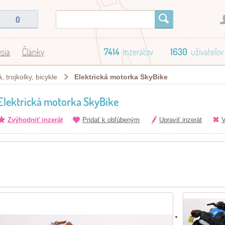
0
sia
Články
7414
inzerátov
1630
užívateľov
 trojkolky, bicykle
Elektrická motorka SkyBike
Elektrická motorka SkyBike
Zvýhodniť inzerát
Pridať k obľúbeným
Upraviť inzerát
V