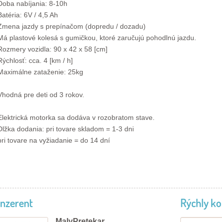
Doba nabíjania: 8-10h
Batéria: 6V / 4,5 Ah
Zmena jazdy s prepínačom (dopredu / dozadu)
Má plastové kolesá s gumičkou, ktoré zaručujú pohodlnú jazdu.
Rozmery vozidla: 90 x 42 x 58 [cm]
Rýchlosť: cca. 4 [km / h]
Maximálne zataženie: 25kg
Vhodná pre deti od 3 rokov.
Elektrická motorka sa dodáva v rozobratom stave.
Dlžka dodania: pri tovare skladom = 1-3 dni
pri tovare na vyžiadanie = do 14 dní
Inzerent
Rýchly ko
MalyPretekar