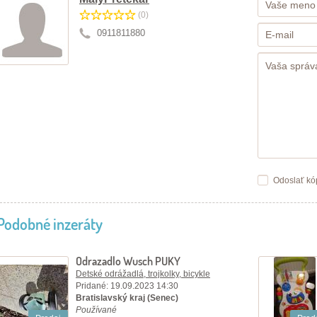
(0)
0911811880
Odoslať kó
Podobné inzeráty
Odrazadlo Wusch PUKY
Detské odrážadlá, trojkolky, bicykle
Pridané: 19.09.2023 14:30
Bratislavský kraj (Senec)
Používané