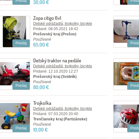
Predaj
Pred
30,00 €
Zopa citigo 6v1
Detské odrážadlá, trojkolky, bicykle
Pridané: 08.05.2021 18:42
Prešovský kraj (Prešov)
Používané
Predaj
Pred
65,00 €
Detský traktor na pedále
Detské odrážadlá, trojkolky, bicykle
Pridané: 12.10.2020 12:27
Prešovský kraj (Svidník)
Používané
Predaj
Pred
80,00 €
Trojkolka
Detské odrážadlá, trojkolky, bicykle
Pridané: 07.03.2020 20:40
Trenčiansky kraj (Partizánske)
Používané
Predaj
Pred
10,00 €