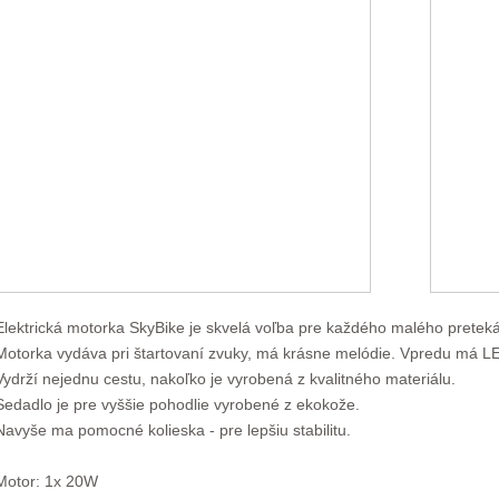
Elektrická motorka SkyBike je skvelá voľba pre každého malého preteká
Motorka vydáva pri štartovaní zvuky, má krásne melódie. Vpredu má LE
Vydrží nejednu cestu, nakoľko je vyrobená z kvalitného materiálu.
Sedadlo je pre vyššie pohodlie vyrobené z ekokože.
Navyše ma pomocné kolieska - pre lepšiu stabilitu.
Motor: 1x 20W