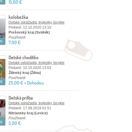
aj
15,00 €
kolobežka
Detské odrážadlá, trojkolky, bicykle
Pridané: 12.10.2020 13:10
Prešovský kraj (Svidník)
Používané
aj
7,00 €
Detské chodítko
Detské odrážadlá, trojkolky, bicykle
Pridané: 10.10.2020 13:03
Žilinský kraj (Žilina)
Používané
aj
25,00 € + Dohodou
Detská prilba
Detské odrážadlá, trojkolky, bicykle
Pridané: 17.09.2019 01:51
Nitriansky kraj (Levice)
Používané
aj
5,00 €