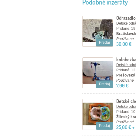
Podobné inzeráty
Odrazadl
Detské odráž
Pridané: 19
Bratislavsk
Používané
Predaj
30,00 €
kolobežk
Detské odráž
Pridané: 12
Prešovský k
Používané
Predaj
7,00 €
Detské ch
Detské odráž
Pridané: 10
Žilinský kraj
Používané
Predaj
25,00 € +