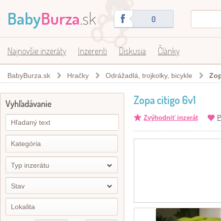
Baby
Burza
.sk
0
Najnovšie inzeráty
Inzerenti
Diskusia
Články
BabyBurza.sk
Hračky
Odrážadlá, trojkolky, bicykle
Zop
Zopa citigo 6v1
Vyhľadávanie
Zvýhodniť inzerát
P
Typ inzerátu
Stav