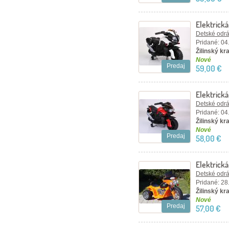
Elektrická
Detské odráž
Pridané: 04
Žilinský kra
Nové
Predaj
59,00 €
Elektrick
Detské odráž
Pridané: 04
Žilinský kra
Nové
Predaj
58,00 €
Elektrick
oranžová
Detské odráž
Pridané: 28
Žilinský kra
Nové
Predaj
57,00 €