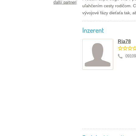
ďalší partneri
uľahčením cesty rodičom. Ci
vývojové fázy dieťaťa tak, ab
Inzerent
Ria78
09109