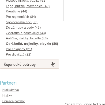
Plyšové hračky, bábiky (61)
Lego, puzzle, stavebnice (40)
Kreatívne (44)
Pre najmenších (84)
Spoločenské hry (53)
Do záhrady a vody (48)
Zvieratká a postavičky (33)
Autíčka, vláčiky, lietadlá (46)
Odrážadlá, trojkolky, bicykle (86)
Pre chlapcov (21)
Pre dievčatá (22)
Kojenecké potreby
Partneri
Hračkárstvo
Hračky
Domáce potreby
Predám zopu citigo 6v1 v pe