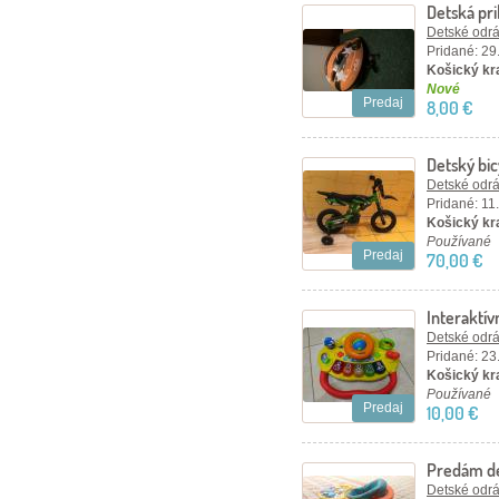
Detská pri
Detské odráž
Pridané: 29
Košický kra
Nové
Predaj
8,00 €
Detský bi
Detské odráž
Pridané: 11
Košický kr
Používané
Predaj
70,00 €
Interaktív
jednom
Detské odráž
Pridané: 23
Košický kra
Používané
Predaj
10,00 €
Predám de
Detské odráž