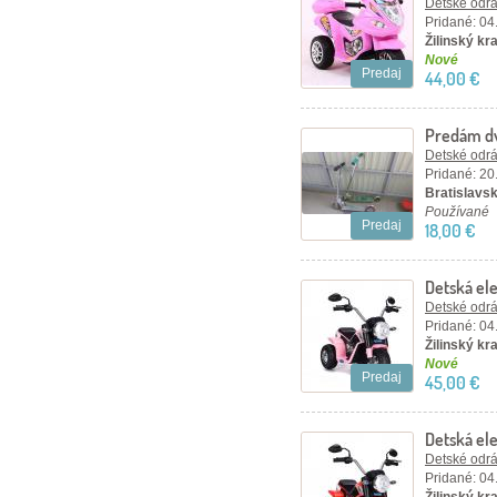
Detské odráž
Pridané: 04
Žilinský kra
Nové
Predaj
44,00 €
Predám dv
Detské odráž
Pridané: 20
Bratislavský
Používané
Predaj
18,00 €
Detská el
Detské odráž
Pridané: 04
Žilinský kra
Nové
Predaj
45,00 €
Detská el
Detské odráž
Pridané: 04