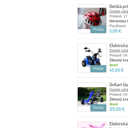
Detská pri
Detské odráž
Pridané: 17
Nitriansky 
Používané
Predaj
5,00 €
Elektrick
Detské odráž
Pridané: 04
Žilinský kra
Nové
Predaj
45,00 €
GoKart šl
Detské odráž
Pridané: 04
Žilinský kra
Nové
Predaj
125,00 €
Elektrick