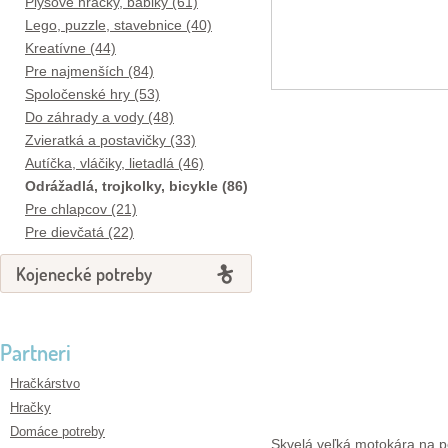
Plyšové hračky, bábiky (61)
Lego, puzzle, stavebnice (40)
Kreatívne (44)
Pre najmenších (84)
Spoločenské hry (53)
Do záhrady a vody (48)
Zvieratká a postavičky (33)
Autíčka, vláčiky, lietadlá (46)
Odrážadlá, trojkolky, bicykle (86)
Pre chlapcov (21)
Pre dievčatá (22)
Kojenecké potreby
Partneri
Hračkárstvo
Hračky
Domáce potreby
Skvelá veľká motokára na p