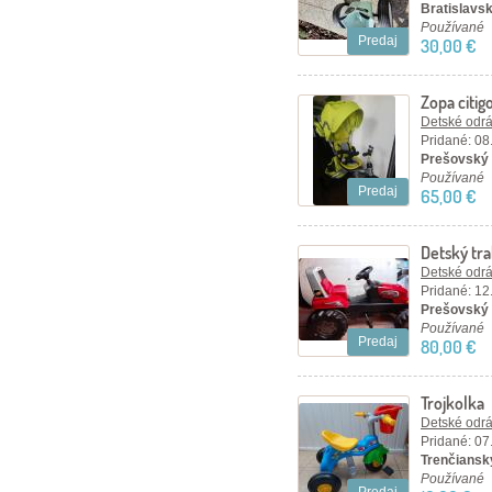
Bratislavsk
Používané
Predaj
30,00 €
Zopa citig
Detské odráž
Pridané: 08
Prešovský 
Používané
Predaj
65,00 €
Detský tra
Detské odráž
Pridané: 12
Prešovský k
Používané
Predaj
80,00 €
Trojkolka
Detské odráž
Pridané: 07
Trenčiansky
Používané