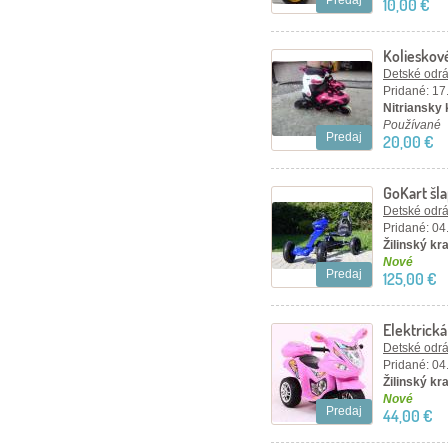
Predaj
10,00 €
Kolieskov
Detské odráž
Pridané: 17
Nitriansky 
Používané
Predaj
20,00 €
GoKart šl
Detské odráž
Pridané: 04
Žilinský kra
Nové
Predaj
125,00 €
Elektrick
Detské odráž
Pridané: 04
Žilinský kra
Nové
Predaj
44,00 €