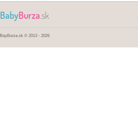
Baby
Burza
.sk
BayBurza.sk © 2013 - 2026