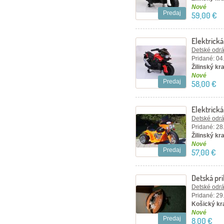
Nové
Predaj
59,00 €
Elektrick
Detské odráž
Pridané: 04
Žilinský kra
Nové
Predaj
58,00 €
Elektrick
oranžová
Detské odráž
Pridané: 28
Žilinský kra
Nové
Predaj
57,00 €
Detská pri
Detské odráž
Pridané: 29
Košický kra
Nové
Predaj
8,00 €