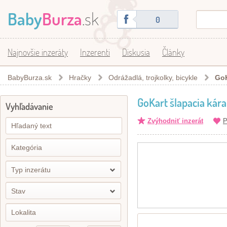
Baby
Burza
.sk
0
Najnovšie inzeráty
Inzerenti
Diskusia
Články
BabyBurza.sk
Hračky
Odrážadlá, trojkolky, bicykle
GoK
GoKart šlapacia kára
Vyhľadávanie
Zvýhodniť inzerát
P
Typ inzerátu
Stav