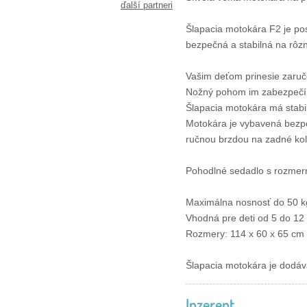
ďalší partneri
Šlapacia motokára F2 je p
bezpečná a stabilná na rôz
Vašim deťom prinesie zaruč
Nožný pohom im zabezpečí 
Šlapacia motokára má stabiln
Motokára je vybavená bezp
ručnou brzdou na zadné kol
Pohodlné sedadlo s rozmerm
Maximálna nosnosť do 50 k
Vhodná pre deti od 5 do 12
Rozmery: 114 x 60 x 65 cm (
Šlapacia motokára je dodáv
Inzerent