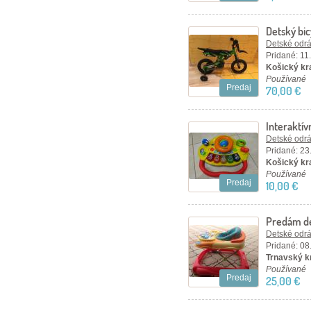
Detský bi
Detské odráž
Pridané: 11
Košický kr
Používané
Predaj
70,00 €
Interaktív
jednom
Detské odráž
Pridané: 23
Košický kra
Používané
Predaj
10,00 €
Predám de
Detské odráž
Pridané: 08
Trnavský kr
Používané
Predaj
25,00 €