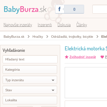
Baby
Burza
.sk
0
Najnovšie inzeráty
Inzerenti
Diskusia
Články
BabyBurza.sk
Hračky
Odrážadlá, trojkolky, bicykle
Ele
Elektrická motorka
Vyhľadávanie
Zvýhodniť inzerát
P
Typ inzerátu
Stav