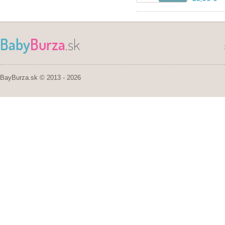
Baby
Burza
.sk
BayBurza.sk © 2013 - 2026