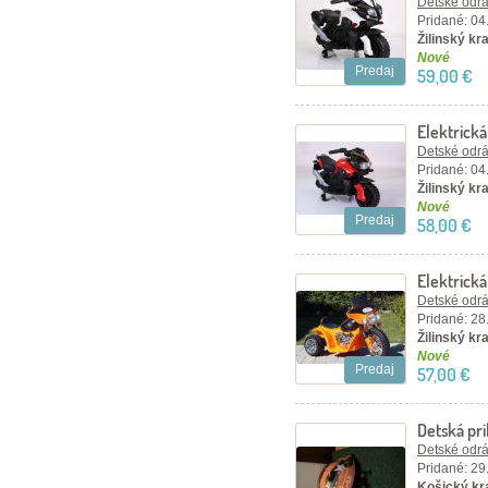
Detské odráž
Pridané: 04
Žilinský kra
Nové
Predaj
59,00 €
Elektrick
Detské odráž
Pridané: 04
Žilinský kra
Nové
Predaj
58,00 €
Elektrick
oranžová
Detské odráž
Pridané: 28
Žilinský kra
Nové
Predaj
57,00 €
Detská pri
Detské odráž
Pridané: 29
Košický kra