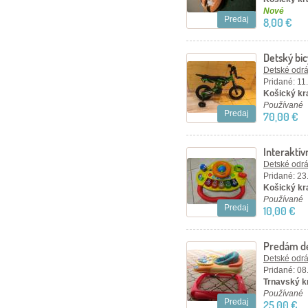
Nové
Predaj
8,00 €
Detský bi
Detské odráž
Pridané: 11
Košický kr
Používané
Predaj
70,00 €
Interaktív
jednom
Detské odráž
Pridané: 23
Košický kra
Používané
Predaj
10,00 €
Predám de
Detské odráž
Pridané: 08
Trnavský kr
Používané
Predaj
25,00 €