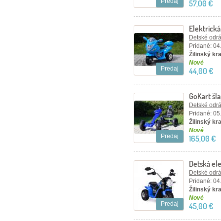
Predaj
57,00 €
Elektrick
Detské odráž
Pridané: 04
Žilinský kra
Nové
Predaj
44,00 €
GoKart šl
Detské odráž
Pridané: 05
Žilinský kra
Nové
Predaj
165,00 €
Detská el
Detské odráž
Pridané: 04
Žilinský kra
Nové
Predaj
45,00 €