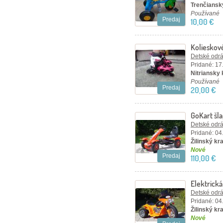
Trenčiansky
Používané
Predaj
10,00 €
Kolieskov
Detské odráž
Pridané: 17
Nitriansky 
Používané
Predaj
20,00 €
GoKart šla
Detské odráž
Pridané: 04
Žilinský kra
Nové
Predaj
110,00 €
Elektrick
oranžová
Detské odráž
Pridané: 04
Žilinský kra
Nové