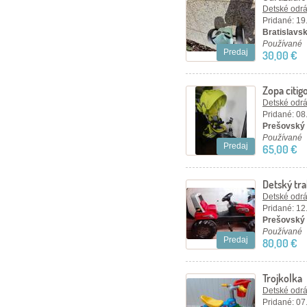
Detské odráž
Pridané: 19
Bratislavsk
Používané
Predaj
30,00 €
Zopa citig
Detské odráž
Pridané: 08
Prešovský 
Používané
Predaj
65,00 €
Detský tra
Detské odráž
Pridané: 12
Prešovský k
Používané
Predaj
80,00 €
Trojkolka
Detské odráž
Pridané: 07