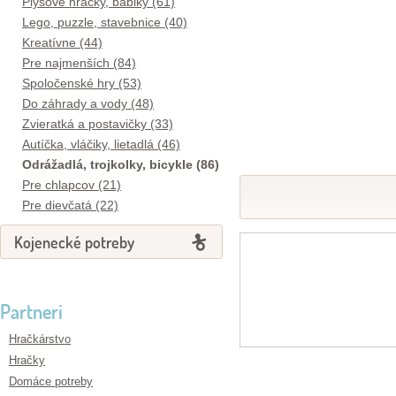
Plyšové hračky, bábiky (61)
Lego, puzzle, stavebnice (40)
Kreatívne (44)
Pre najmenších (84)
Spoločenské hry (53)
Do záhrady a vody (48)
Zvieratká a postavičky (33)
Autíčka, vláčiky, lietadlá (46)
Odrážadlá, trojkolky, bicykle (86)
Pre chlapcov (21)
Pre dievčatá (22)
Kojenecké potreby
Partneri
Hračkárstvo
Hračky
Domáce potreby