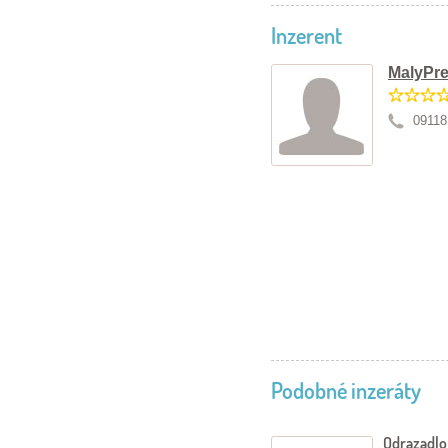
Inzerent
MalyPre
09118
Podobné inzeráty
Odrazadl